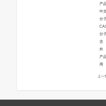
产
中
分子
CA
分子
含
外
产品
用
上一