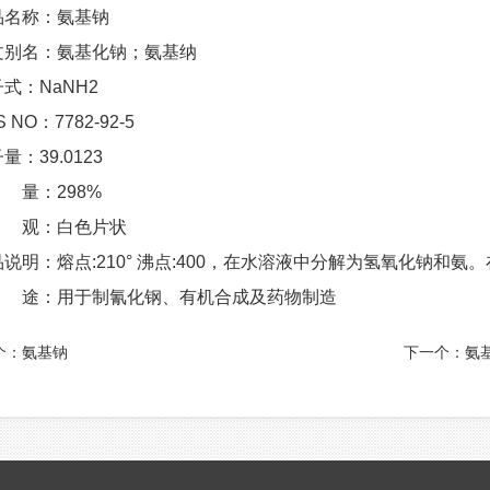
品名称：氨基钠
文别名：氨基化钠；氨基纳
式：NaNH2
S NO：7782-92-5
量：39.0123
 量：298%
 观：白色片状
说明：熔点:210° 沸点:400，在水溶液中分解为氢氧化钠和氨。
 途：用于制氰化钢、有机合成及药物制造
个：
氨基钠
下一个：
氨