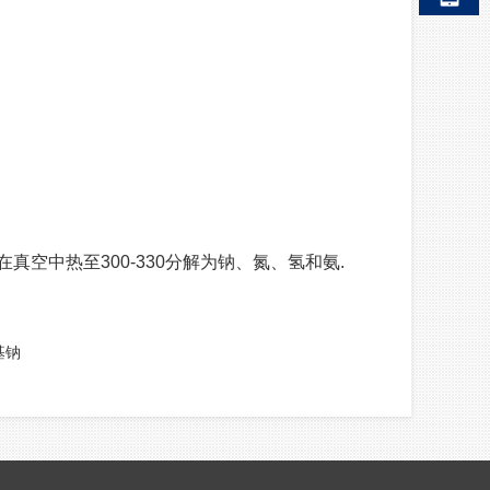
在真空中热至300-330分解为钠、氮、氢和氨.
基钠